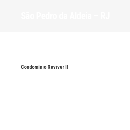
São Pedro da Aldeia – RJ
Condomínio Reviver II