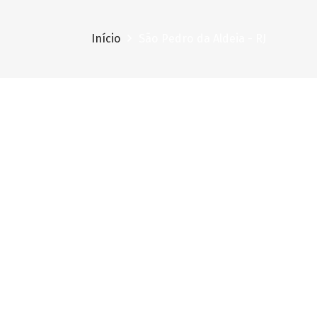
Início
São Pedro da Aldeia - RJ