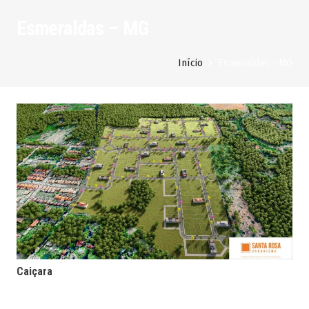
Esmeraldas – MG
Início
Esmeraldas - MG
Caiçara